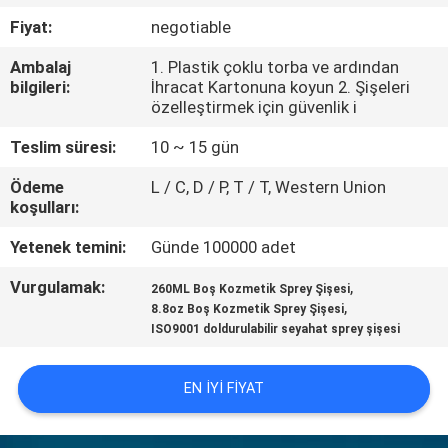
KONTROL
Fiyat:
negotiable
Ambalaj
1. Plastik çoklu torba ve ardından
SITE
bilgileri:
İhracat Kartonuna koyun 2. Şişeleri
HARITASI
özelleştirmek için güvenlik i
Teslim süresi:
10 ~ 15 gün
PRIVACY
Ödeme
L / C, D / P, T / T, Western Union
POLICY
koşulları:
Yetenek temini:
Günde 100000 adet
Vurgulamak:
,
260ML Boş Kozmetik Sprey Şişesi
,
8.8oz Boş Kozmetik Sprey Şişesi
ISO9001 doldurulabilir seyahat sprey şişesi
EN IYI FIYAT