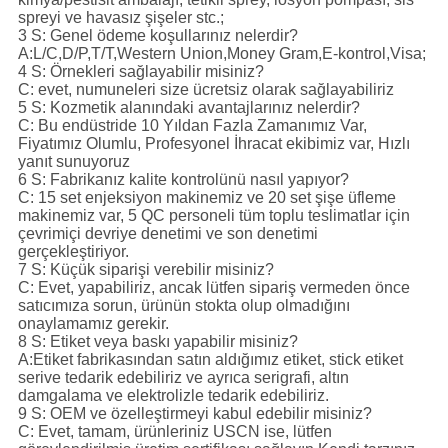
spreyi ve havasız şişeler stc.;
3 S: Genel ödeme koşullarınız nelerdir?
A:L/C,D/P,T/T,Western Union,Money Gram,E-kontrol,Visa;
4 S: Örnekleri sağlayabilir misiniz?
C: evet, numuneleri size ücretsiz olarak sağlayabiliriz
5 S: Kozmetik alanındaki avantajlarınız nelerdir?
C: Bu endüstride 10 Yıldan Fazla Zamanımız Var,
Fiyatımız Olumlu, Profesyonel İhracat ekibimiz var, Hızlı
yanıt sunuyoruz
6 S: Fabrikanız kalite kontrolünü nasıl yapıyor?
C: 15 set enjeksiyon makinemiz ve 20 set şişe üfleme
makinemiz var, 5 QC personeli tüm toplu teslimatlar için
çevrimiçi devriye denetimi ve son denetimi
gerçekleştiriyor
.
7 S: Küçük siparişi verebilir misiniz?
C: Evet, yapabiliriz, ancak lütfen sipariş vermeden önce
satıcımıza sorun, ürünün stokta olup olmadığını
onaylamamız gerekir.
8 S: Etiket veya baskı yapabilir misiniz?
A:Etiket fabrikasından satın aldığımız etiket, stick etiket
serive tedarik edebiliriz ve ayrıca serigrafi, altın
damgalama ve elektrolizle tedarik edebiliriz.
9 S: OEM ve özelleştirmeyi kabul edebilir misiniz?
C: Evet, tamam, ürünleriniz USCN ise, lütfen