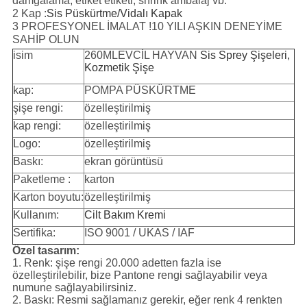
damgalama, etiket etiketi, shrink ambalaj vb.
2 Kap :
Sis Püskürtme/Vidalı Kapak
3 PROFESYONEL İMALAT !10 YILI AŞKIN DENEYİME
SAHİP OLUN
isim
260ML
EVCİL HAYVAN
Sis Sprey Şişeleri,
Kozmetik Şişe
kap:
POMPA PÜSKÜRTME
şişe rengi:
özelleştirilmiş
kap rengi:
özelleştirilmiş
Logo:
özelleştirilmiş
Baskı:
ekran görüntüsü
Paketleme :
karton
Karton boyutu:
özelleştirilmiş
Kullanım:
Cilt Bakım Kremi
Sertifika:
ISO 9001 / UKAS / IAF
Özel tasarım:
1. Renk: şişe rengi 20.000 adetten fazla ise
özelleştirilebilir, bize Pantone rengi sağlayabilir veya
numune sağlayabilirsiniz.
2. Baskı: Resmi sağlamanız gerekir, eğer renk 4 renkten