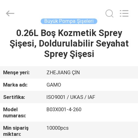
2026
YUHUAN
GAMO
INDUSTRY
CO.,Ltd.
Büyük Pompa Şişeleri
All
Rights
Reserved.
0.26L Boş Kozmetik Sprey
EV
Şişesi, Doldurulabilir Seyahat
ÜRÜN:%
Sprey Şişesi
S
Menşe yeri:
ZHEJIANG ÇİN
HAKKIMIZDA
Marka adı:
GAMO
Sertifika:
ISO9001 / UKAS / IAF
FABRIKA
Model
B03X001-4-260
TURU
numarası:
Min sipariş
10000pcs
KALITE
miktarı: